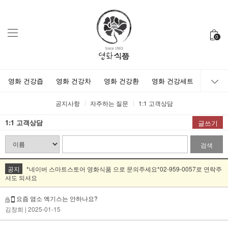
0
영화 건강즙
영화 건강차
영화 건강환
영화 건강세트
공지사항
자주하는 질문
1:1 고객상담
1:1 고객상담
글쓰기
검색
공지
*네이버 스마트스토어 영화식품 으로 문의주세요*02-959-0057로 연락주
셔도 되셔요
요즘 염소 엑기스는 안하나요?
김창희
| 2025-01-15