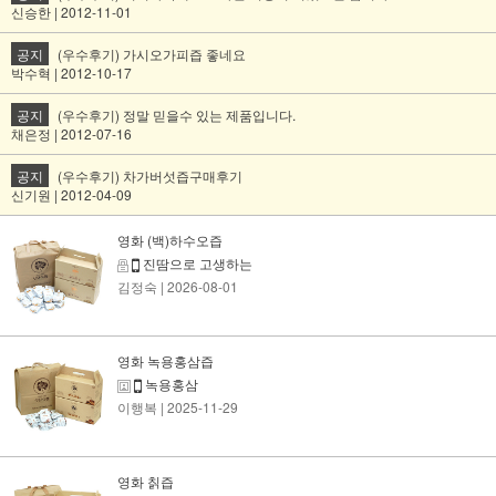
신승한 | 2012-11-01
공지
(우수후기) 가시오가피즙 좋네요
박수혁 | 2012-10-17
공지
(우수후기) 정말 믿을수 있는 제품입니다.
채은정 | 2012-07-16
공지
(우수후기) 차가버섯즙구매후기
신기원 | 2012-04-09
영화 (백)하수오즙
진땀으로 고생하는
김정숙
| 2026-08-01
영화 녹용홍삼즙
녹용홍삼
이행복
| 2025-11-29
영화 칡즙