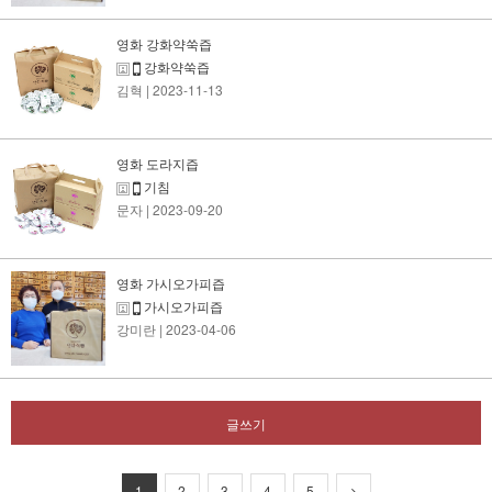
영화 강화약쑥즙
강화약쑥즙
김혁
| 2023-11-13
영화 도라지즙
기침
문자
| 2023-09-20
영화 가시오가피즙
가시오가피즙
강미란
| 2023-04-06
글쓰기
1
2
3
4
5