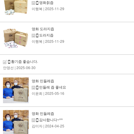
영화칡즙
이행복
| 2025-11-29
영화 도라지즙
도라지즙
이행복
| 2025-11-29
황기즙 좋습니다.
안영선
| 2025-06-30
영화 민들레즙
민들레 즙 좋네요
이윤희
| 2025-05-16
영화 민들레즙
감사합니다~^^
김미자
| 2024-04-25