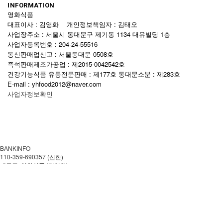
INFORMATION
영화식품
대표이사 : 김영화 개인정보책임자 : 김태오
사업장주소 : 서울시 동대문구 제기동 1134 대유빌딩 1층
사업자등록번호 : 204-24-55516
통신판매업신고 : 서울동대문-0508호
즉석판매제조가공업 : 제2015-0042542호
건강기능식품 유통전문판매 : 제177호 동대문소분 : 제283호
E-mail : yhfood2012@naver.com
사업자정보확인
BANKINFO
110-359-690357 (신한)
예금주: 영화식품 (김영화)
CUSTOMER CENTER
02-959-0057
월~금 AM 08:00-PM 18:00
토.일 및 공휴일은 쉽니다.
이용안내
이용약관