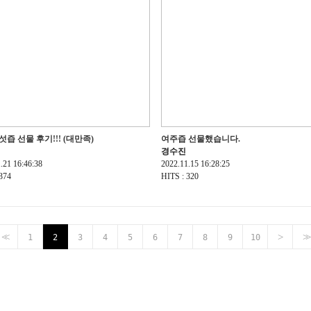
즙 선물 후기!!! (대만족)
여주즙 선물했습니다.
경수진
.21 16:46:38
2022.11.15 16:28:25
374
HITS : 320
<<
>
>>
1
2
3
4
5
6
7
8
9
10