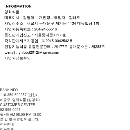
INFORMATION
영화식품
대표이사 : 김영화 개인정보책임자 : 김태오
사업장주소 : 서울시 동대문구 제기동 1134 대유빌딩 1층
사업자등록번호 : 204-24-55516
통신판매업신고 : 서울동대문-0508호
즉석판매제조가공업 : 제2015-0042542호
건강기능식품 유통전문판매 : 제177호 동대문소분 : 제283호
E-mail : yhfood2012@naver.com
사업자정보확인
BANKINFO
110-359-690357 (신한)
예금주: 영화식품 (김영화)
CUSTOMER CENTER
02-959-0057
월~금 AM 08:00-PM 18:00
토.일 및 공휴일은 쉽니다.
이용안내
이용약관