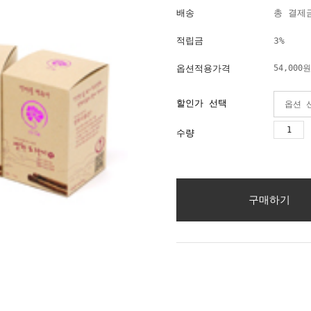
배송
총 결제금
적립금
3%
옵션적용가격
54,000
원
할인가 선택
수량
구매하기