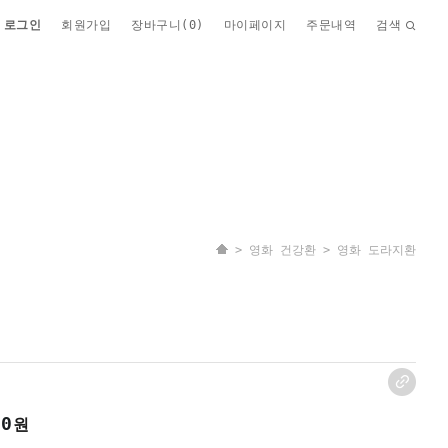
로그인
회원가입
장바구니(
0
)
마이페이지
주문내역
검색
>
영화 건강환
> 영화 도라지환
00
원