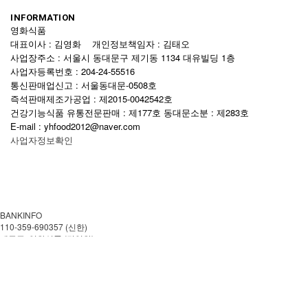
INFORMATION
영화식품
대표이사 : 김영화 개인정보책임자 : 김태오
사업장주소 : 서울시 동대문구 제기동 1134 대유빌딩 1층
사업자등록번호 : 204-24-55516
통신판매업신고 : 서울동대문-0508호
즉석판매제조가공업 : 제2015-0042542호
건강기능식품 유통전문판매 : 제177호 동대문소분 : 제283호
E-mail : yhfood2012@naver.com
사업자정보확인
BANKINFO
110-359-690357 (신한)
예금주: 영화식품 (김영화)
CUSTOMER CENTER
02-959-0057
월~금 AM 08:00-PM 18:00
토.일 및 공휴일은 쉽니다.
이용안내