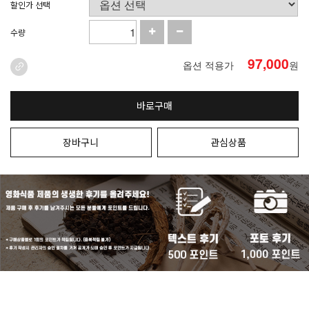
할인가 선택
수량
97,000
옵션 적용가
원
바로구매
장바구니
관심상품