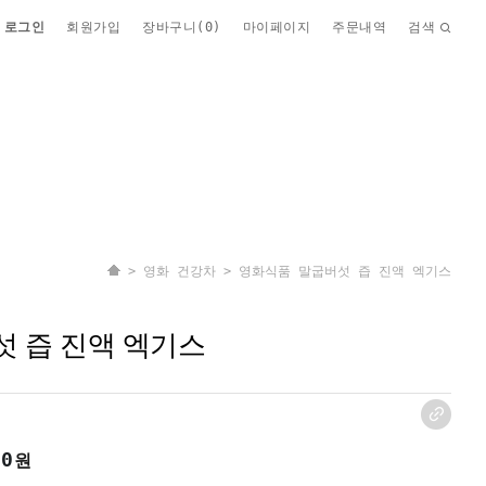
로그인
회원가입
장바구니(
0
)
마이페이지
주문내역
검색
>
영화 건강차
> 영화식품 말굽버섯 즙 진액 엑기스
 즙 진액 엑기스
00
원