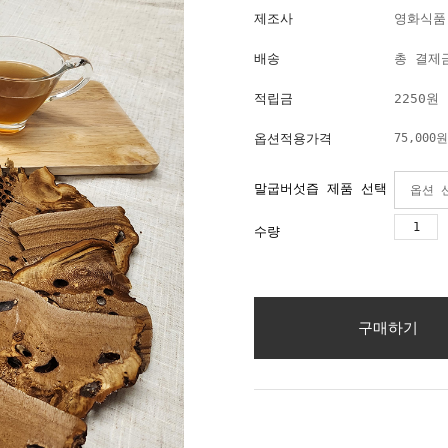
제조사
영화식품
배송
총 결제금
적립금
2250원
옵션적용가격
75,000
원
말굽버섯즙 제품 선택
수량
구매하기