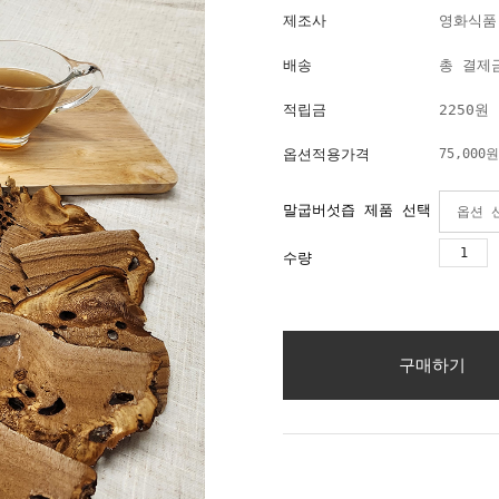
제조사
영화식품
배송
총 결제금
적립금
2250원
옵션적용가격
75,000
원
말굽버섯즙 제품 선택
수량
구매하기