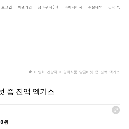
로그인
회원가입
장바구니(
0
)
마이페이지
주문내역
검색
>
영화 건강차
> 영화식품 말굽버섯 즙 진액 엑기스
 즙 진액 엑기스
00
원