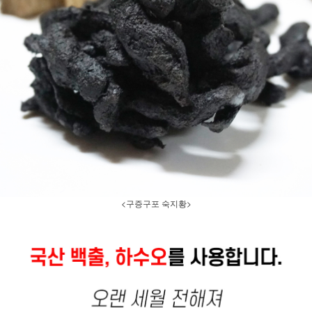
<구증구포 숙지황>