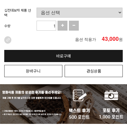
십전대보차 제품 선
택
수량
43,000
옵션 적용가
원
바로구매
장바구니
관심상품