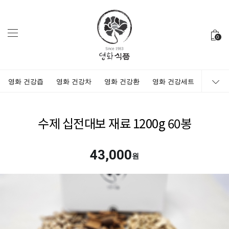
0
영화 건강즙
영화 건강차
영화 건강환
영화 건강세트
수제 십전대보 재료 1200g 60봉
43,000
원