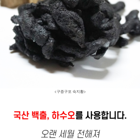
<구증구포 숙지황>