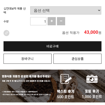
십전대보차 제품 선
택
수량
43,000
옵션 적용가
원
바로구매
장바구니
관심상품