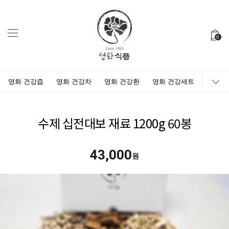
0
영화 건강즙
영화 건강차
영화 건강환
영화 건강세트
수제 십전대보 재료 1200g 60봉
43,000
원