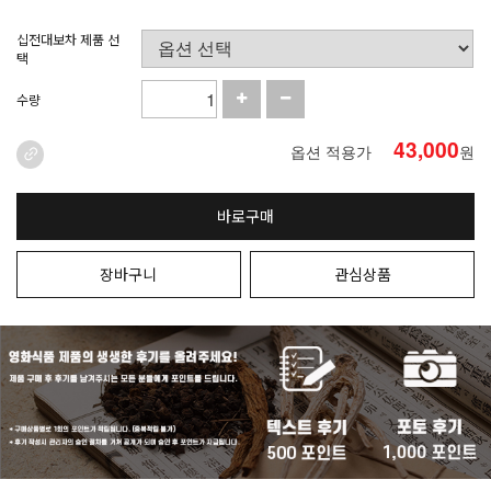
십전대보차 제품 선
택
수량
43,000
옵션 적용가
원
바로구매
장바구니
관심상품