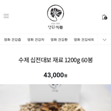
0
영화 건강즙
영화 건강차
영화 건강환
영화 건강세트
수제 십전대보 재료 1200g 60봉
43,000
원