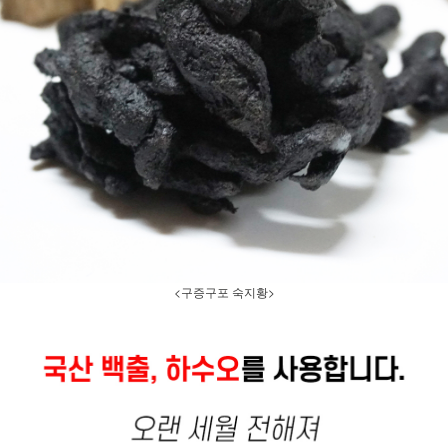
<구증구포 숙지황>