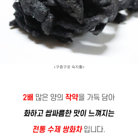
<구증구포 숙지황>