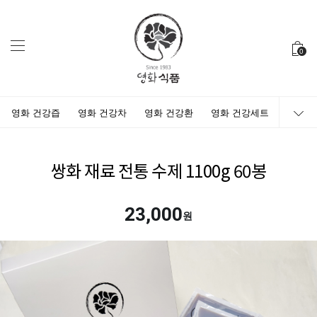
0
영화 건강즙
영화 건강차
영화 건강환
영화 건강세트
쌍화 재료 전통 수제 1100g 60봉
23,000
원