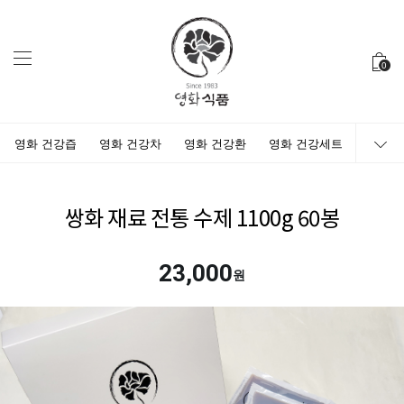
0
영화 건강즙
영화 건강차
영화 건강환
영화 건강세트
쌍화 재료 전통 수제 1100g 60봉
23,000
원