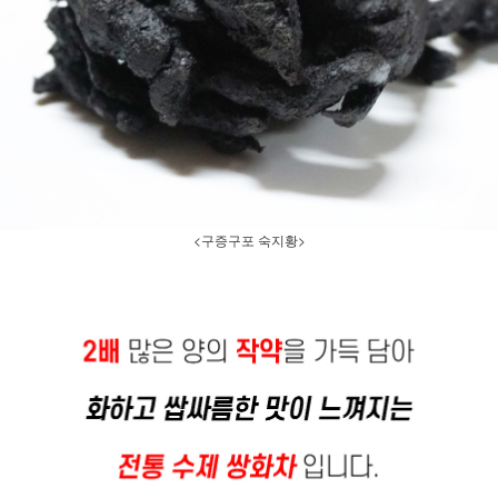
<구증구포 숙지황>