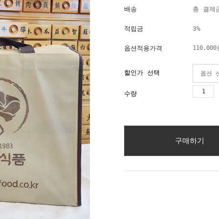
배송
총 결제금
적립금
3%
옵션적용가격
110,000
할인가 선택
수량
구매하기