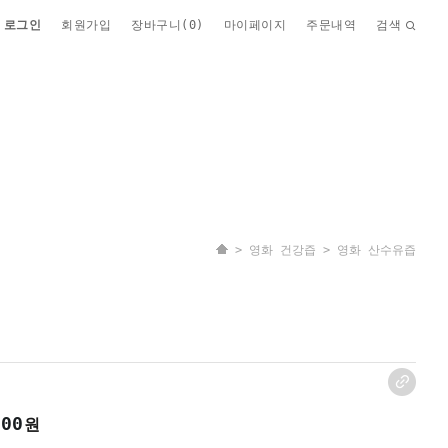
로그인
회원가입
장바구니(
0
)
마이페이지
주문내역
검색
>
영화 건강즙
> 영화 산수유즙
000
원