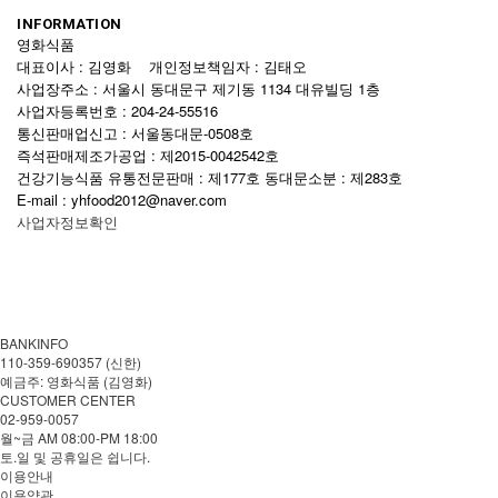
INFORMATION
영화식품
대표이사 : 김영화 개인정보책임자 : 김태오
사업장주소 : 서울시 동대문구 제기동 1134 대유빌딩 1층
사업자등록번호 : 204-24-55516
통신판매업신고 : 서울동대문-0508호
즉석판매제조가공업 : 제2015-0042542호
건강기능식품 유통전문판매 : 제177호 동대문소분 : 제283호
E-mail : yhfood2012@naver.com
사업자정보확인
BANKINFO
110-359-690357 (신한)
예금주: 영화식품 (김영화)
CUSTOMER CENTER
02-959-0057
월~금 AM 08:00-PM 18:00
토.일 및 공휴일은 쉽니다.
이용안내
이용약관