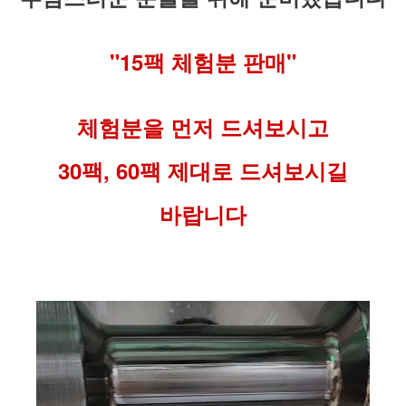
"15팩 체험분 판매"
체험분을 먼저 드셔보시고
30팩, 60팩 제대로 드셔보시길
바랍니다