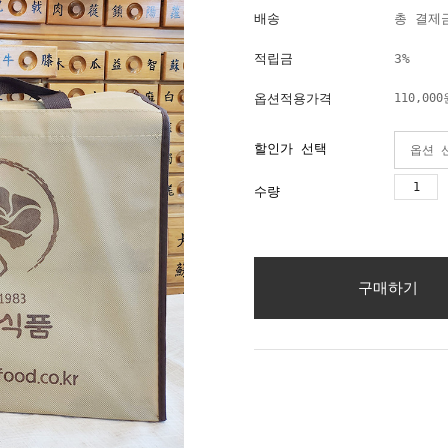
배송
총 결제금
적립금
3%
옵션적용가격
110,000
할인가 선택
수량
구매하기