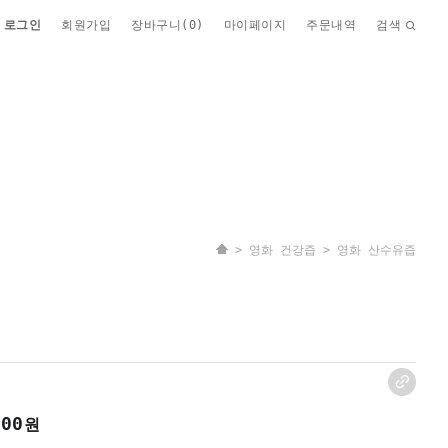
로그인
회원가입
장바구니(
0
)
마이페이지
주문내역
검색
>
영화 건강즙
> 영화 산수유즙
000
원